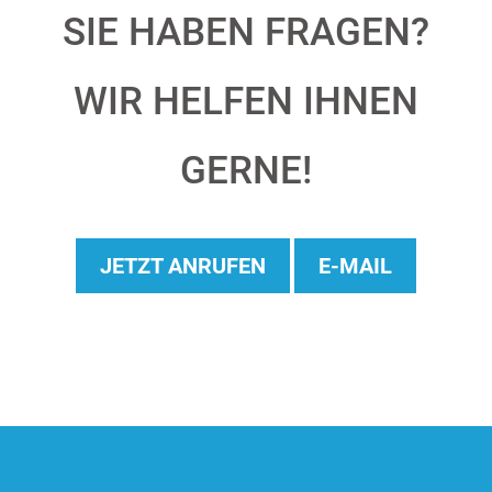
KONTAKT
SONNTAG GMBH
Amselweg 8
87764 Legau
Tel:
+49 (0) 8330 / 9405 – 0
info@sonntag-stallbau.de
INFOS