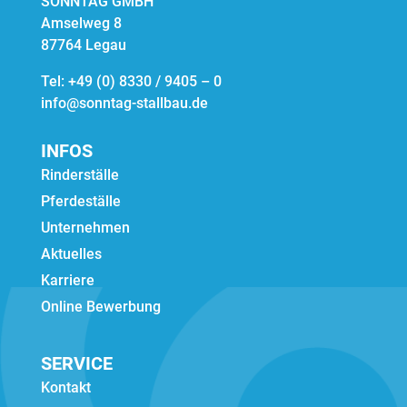
© COPYRIGHT 2024 · Sonntag GmbH ·
MADE BY
VIERPUNKT GmbH