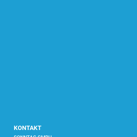
Rinderställe
Pferdeställe
Unternehmen
Aktuelles
Karriere
Online Bewerbung
SERVICE
Kontakt
Datenschutzerklärung
Erklärung zur Barrierefreiheit
Impressum
Infomaterial
Montageanleitungen